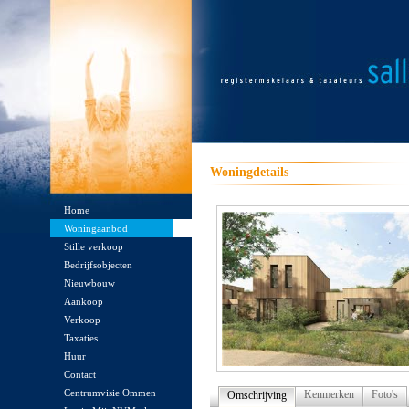
Woningdetails
Home
Woningaanbod
Stille verkoop
Bedrijfsobjecten
Nieuwbouw
Aankoop
Verkoop
Taxaties
Huur
Contact
Centrumvisie Ommen
Kenmerken
Foto's
Omschrijving