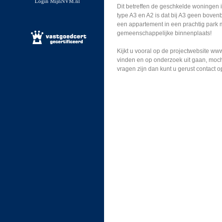
Login MijnNVM.nl
Dit betreffen de geschkelde woningen in
type A3 en A2 is dat bij A3 geen bovenb
een appartement in een prachtig park m
gemeenschappelijke binnenplaats!
Kijkt u vooral op de projectwebsite www
vinden en op onderzoek uit gaan, moch
vragen zijn dan kunt u gerust contact