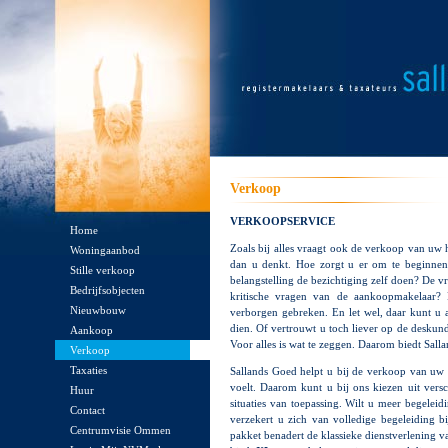
Verkoop
VERKOOPSERVICE
Home
Zoals bij alles vraagt ook de verkoop van uw
Woningaanbod
dan u denkt. Hoe zorgt u er om te beginnen 
Stille verkoop
belangstelling de bezichtiging zelf doen? De vr
Bedrijfsobjecten
kritische vragen van de aankoopmakelaar? 
Nieuwbouw
verborgen gebreken. En let wel, daar kunt u 
dien. Of vertrouwt u toch liever op de desku
Aankoop
Voor alles is wat te zeggen. Daarom biedt Sal
Verkoop
Taxaties
Sallands Goed helpt u bij de verkoop van uw h
voelt. Daarom kunt u bij ons kiezen uit vers
Huur
situaties van toepassing. Wilt u meer begeleid
Contact
verzekert u zich van volledige begeleiding bij
Centrumvisie Ommen
pakket benadert de klassieke dienstverlening 