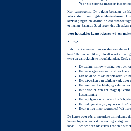
Voor het notariële transport inspecter
Kort samengevat: Dit pakket benadert de kla
informatie in uw digitale klantendossier, h
bezichtigingen en daarna de onderhandelinge
opnemen. Sallands Goed regelt dus alle zake
Voor het pakket Large rekenen wij een make
XLarge
Hebt u extra wensen ten aanzien van de verk
bent? Het pakket XLarge biedt naast de veili
extra en aantrekkelijke mogelijkheden. Denk da
De styling van uw woning voor een opt
Het verzorgen van een strak en bladvr
Een oplapbeurt van het glaswerk en h
Het bijwerken van schilderwerk door e
Het voor een bezichtiging nalopen va
Het opstellen van een mogelijk verb
kostenraming
Het wijzigen van exterieurfoto’s bij de
Het onbeperkt wijzigingen van foto’s 
Heeft u nog meer suggesties? Wij hore
De keuze voor één of meerdere aanvullende die
Samen bepalen we wat uw woning nodig heeft. 
maat. U hebt er geen omkijken naar en hoeft al