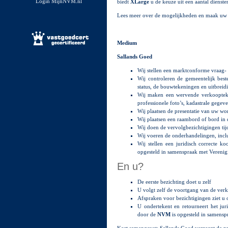
Login MijnNVM.nl
biedt
XLarge
u de keuze uit een aantal dienste
Lees meer over de mogelijkheden en maak uw k
Medium
Sallands Goed
Wij stellen een marktconforme vraag- 
Wij controleren de gemeentelijk be
status, de bouwtekeningen en uitbreid
Wij maken een wervende verkoopteks
professionele foto’s, kadastrale gegev
Wij plaatsen de presentatie van uw w
Wij plaatsen een raambord of bord in 
Wij doen de vervolgbezichtigingen ti
Wij voeren de onderhandelingen, incl
Wij stellen een juridisch correcte
opgesteld in samenspraak met Verenig
En u?
De eerste bezichting doet u zelf
U volgt zelf de voortgang van de verk
Afspraken voor bezichtigingen ziet u o
U ondertekent en retourneert het ju
door de
NVM
is opgesteld in samens
Kort samengevat: Sallands Goed verzorgt de p