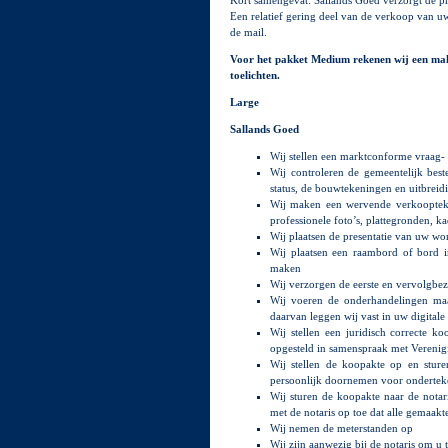
Een relatief gering deel van de verkoop van uw
de mail.
Voor het pakket Medium rekenen wij een mak
toelichten.
Large
Sallands Goed
Wij stellen een marktconforme vraag- 
Wij controleren de gemeentelijk be
status, de bouwtekeningen en uitbreid
Wij maken een wervende verkoopteks
professionele foto’s, plattegronden, k
Wij plaatsen de presentatie van uw w
Wij plaatsen een raambord of bord i
maken
Wij verzorgen de eerste en vervolgbe
Wij voeren de onderhandelingen maa
daarvan leggen wij vast in uw digitale
Wij stellen een juridisch correcte
opgesteld in samenspraak met Vereni
Wij stellen de koopakte op en stur
persoonlijk doornemen voor ondertek
Wij sturen de koopakte naar de notar
met de notaris op toe dat alle gemaa
Wij nemen de meterstanden op
Wij zijn aanwezig bij de notaris om u