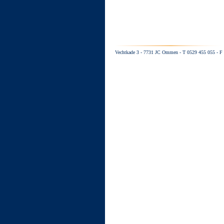
Vechtkade 3 - 7731 JC Ommen - T 0529 455 055 - F